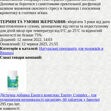
Допомагає боротися з симптомами еректильної дисфункції
шляхом зниження окисного стресу в тканинах і посилення
кровотоку в статевих м'язах
ТЕРМІН ТА УМОВИ ЗБЕРІГАННЯ:
зберігати 3 роки від дати
виготовлення в сухому, захищеному від світла та недоступному
для дітей місці при температурі від 0˚С до 25˚С та відносній
вологості не більше 75%
Доданий: 12 липня 2022, 14:03
Оновлений: 12 червня 2025, 21:55
Категорія в каталозі:
Натуральні препарати для чоловіків в
Вінниці
Схожі товари компанії:
Дієтична добавка Енерго комплекс Energy Complex - для
підвищення витривалості організму, 60 таблеток у баночці
295 грн./шт.
в наявності