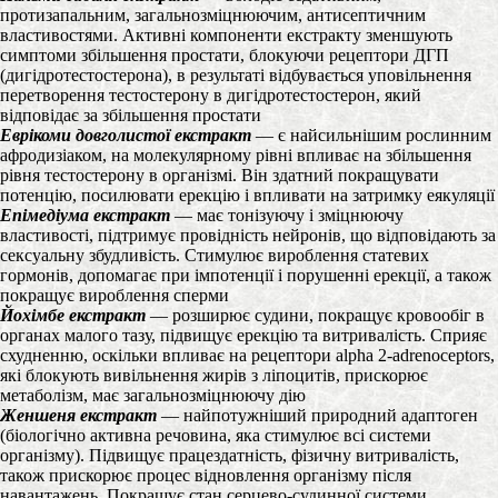
протизапальним, загальнозміцнюючим, антисептичним
властивостями. Активні компоненти екстракту зменшують
симптоми збільшення простати, блокуючи рецептори ДГП
(дигідротестостерона), в результаті відбувається уповільнення
перетворення тестостерону в дигідротестостерон, який
відповідає за збільшення простати
Еврікоми довголистої екстракт
— є найсильнішим рослинним
афродизіаком, на молекулярному рівні впливає на збільшення
рівня тестостерону в організмі. Він здатний покращувати
потенцію, посилювати ерекцію і впливати на затримку еякуляції
Епімедіума екстракт
— має тонізуючу і зміцнюючу
властивості, підтримує провідність нейронів, що відповідають за
сексуальну збудливість. Стимулює вироблення статевих
гормонів, допомагає при імпотенції і порушенні ерекції, а також
покращує вироблення сперми
Йохімбе екстракт
— розширює судини, покращує кровообіг в
органах малого тазу, підвищує ерекцію та витривалість. Сприяє
схудненню, оскільки впливає на рецептори alpha 2-adrenoceptors,
які блокують вивільнення жирів з ліпоцитів, прискорює
метаболізм, має загальнозміцнюючу дію
Женшеня екстракт
— найпотужніший природний адаптоген
(біологічно активна речовина, яка стимулює всі системи
організму). Підвищує працездатність, фізичну витривалість,
також прискорює процес відновлення організму після
навантажень. Покращує стан серцево-судинної системи.