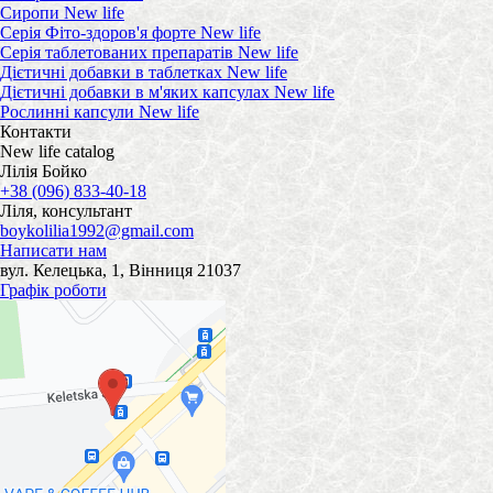
Сиропи New life
Серія Фіто-здоров'я форте New life
Серія таблетованих препаратів New life
Дієтичні добавки в таблетках New life
Дієтичні добавки в м'яких капсулах New life
Рослинні капсули New life
Контакти
New life catalog
Лілія Бойко
+38 (096) 833-40-18
Ліля, консультант
boykolilia1992@gmail.com
Написати нам
вул. Келецька, 1, Вінниця 21037
Графік роботи