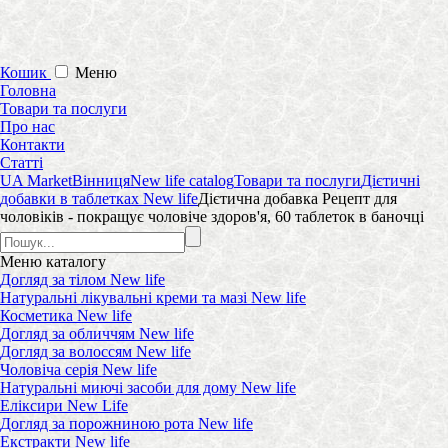
Кошик
Меню
Головна
Товари та послуги
Про нас
Контакти
Статті
UA Market
Вінниця
New life catalog
Товари та послуги
Дієтичні
добавки в таблетках New life
Дієтична добавка Рецепт для
чоловіків - покращує чоловіче здоров'я, 60 таблеток в баночці
Меню
каталогу
Догляд за тілом New life
Натуральні лікувальні креми та мазі New life
Косметика New life
Догляд за обличчям New life
Догляд за волоссям New life
Чоловіча серія New life
Натуральні миючі засоби для дому New life
Еліксири New Life
Догляд за порожниною рота New life
Екстракти New life