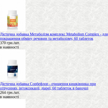
Дієтична добавка Метаболізм комплекс Metabolism Complex - для
покращення обміну речовин та метаболізму, 60 таблеток
370 грн./шт.
в наявності
Дієтична добавка Сорбефлор - очищення кишківника при
отруєннях, інтоксикації, діареї, 60 таблеток в баночці
264 грн./шт.
в наявності