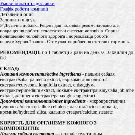
Умови оплати та доставки
Графік роботи компанії
Детальний опис
Залишити відгук
✅
Дієтична добавка Рецепт для чоловіків
рекомендовано
для
покращення роботи сечостатевої системи чоловіків. Сприяє
поліпшенню чоловічого здоров'я і нормалізації роботи
передміхурової залози. Стимулює вироблення статевих гормонів.
РЕКОМЕНДАЦІЇ:
по 1 таблетці 2 рази на день за 10 хвилин до
їжі
СКЛАД:
Активні компоненти/active ingredients
- пальми сабаля
екстракт/sabal palmetto extract, еврікоми довголистої
екстракт/eurycoma longifolia extract, епімедіума
екстракт/epimedium extract, йохімбе екстракт/pausinystalia johimbe
extract, женшеня екстракт/panax ginseng extract
Допоміжні компоненти/other ingredients
- мікрокристалічна
целюлоза/microcristalline cellulose, лактоза/lactose, діоксид
кремнію/hydrated silica, кальцію стеарат/calcium stearate
КОРИСТЬ ДЛЯ ОРГАНІЗМУ КОЖНОГО З
КОМПОНЕНТІВ:
Пальми сабаля екстракт
— володіє седативним,