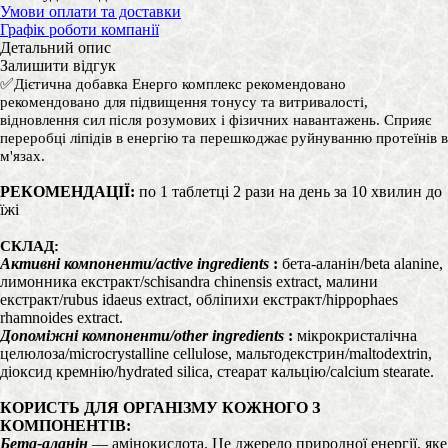
Умови оплати та доставки
Графік роботи компанії
Детальний опис
Залишити відгук
✅
Дієтична добавка Енерго комплекс
рекомендовано
р
екомендовано для підвищення тонусу та витривалості,
відновлення сил після розумових і фізичних навантажень. Сприяє
переробці ліпідів в енергію та перешкоджає руйнуванню протеїнів в
м'язах.
РЕКОМЕНДАЦІЇ:
по 1 таблетці 2 рази на день за 10 хвилин до
їжі
СКЛАД:
Активні компоненти/active ingredients
:
бета-аланін/beta alanine,
лимонника екстракт/schisandra chinensis extract, малини
екстракт/rubus idaeus extract, обліпихи екстракт/hіppophaes
rhamnoides extract.
Допоміжні компоненти/other ingredients
:
мікрокристалічна
целюлоза/microcrystalline cellulose, мальтодекстрин/maltodextrin,
діоксид кремнію/hydrated silica, стеарат кальцію/calcium stearate.
КОРИСТЬ ДЛЯ ОРГАНІЗМУ КОЖНОГО З
КОМПОНЕНТІВ:
Бета-аланін
— амінокислота. Це джерело природної енергії, яке