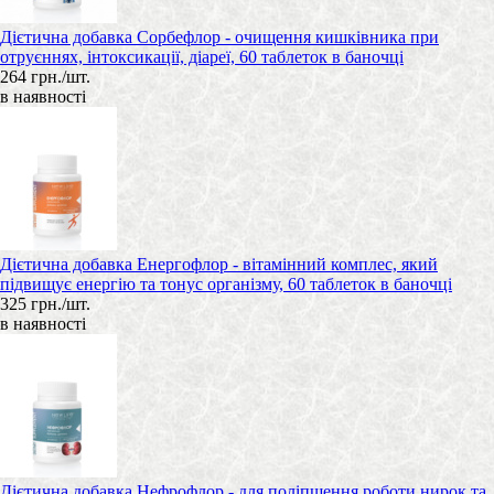
Дієтична добавка Сорбефлор - очищення кишківника при
отруєннях, інтоксикації, діареї, 60 таблеток в баночці
264 грн./шт.
в наявності
Дієтична добавка Енергофлор - вітамінний комплес, який
підвищує енергію та тонус організму, 60 таблеток в баночці
325 грн./шт.
в наявності
Дієтична добавка Нефрофлор - для поліпшення роботи нирок та