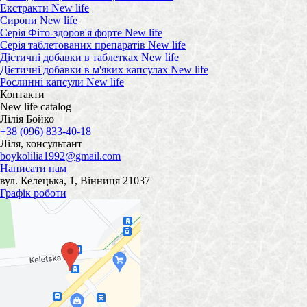
Екстракти New life
Сиропи New life
Серія Фіто-здоров'я форте New life
Серія таблетованих препаратів New life
Дієтичні добавки в таблетках New life
Дієтичні добавки в м'яких капсулах New life
Рослинні капсули New life
Контакти
New life catalog
Лілія Бойко
+38 (096) 833-40-18
Ліля, консультант
boykolilia1992@gmail.com
Написати нам
вул. Келецька, 1, Вінниця 21037
Графік роботи