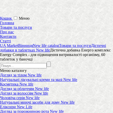
Кошик
Меню
Головна
Товари та послуги
Про нас
Контакти
Статті
UA Market
Вінниця
New life catalog
Товари та послуги
Дієтичні
добавки в таблетках New life
Дієтична добавка Енерго комплекс
Energy Complex - для підвищення витривалості організму, 60
таблеток у баночці
Меню
каталогу
Догляд за тілом New life
Натуральні лікувальні креми та мазі New life
Косметика New life
Догляд за обличчям New life
Догляд за волоссям New life
Чоловіча серія New life
Натуральні миючі засоби для дому New life
Еліксири New Life
Догляд за порожниною рота New life