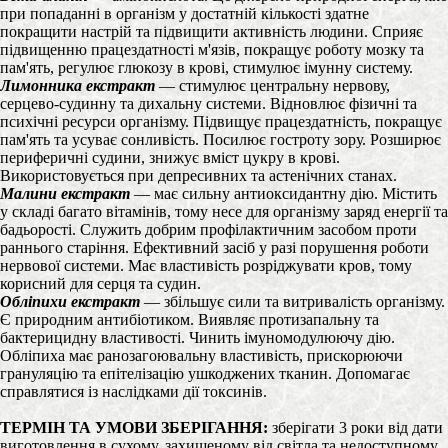
при попаданні в організм у достатній кількості здатне
покращити настрій та підвищити активність людини. Сприяє
підвищенню працездатності м'язів, покращує роботу мозку та
пам'ять, регулює глюкозу в крові, стимулює імунну систему.
Лимонника екстракт
— стимулює центральну нервову,
серцево-судинну та дихальну системи. Відновлює фізичні та
психічні ресурси організму. Підвищує працездатність, покращує
пам'ять та усуває сонливість. Посилює гостроту зору. Розширює
периферичні судини, знижує вміст цукру в крові.
Використовується при депресивних та астенічних станах.
Малини екстракт
— має сильну антиоксидантну дію. Містить
у складі багато вітамінів, тому несе для організму заряд енергії та
бадьорості. Служить добрим профілактичним засобом проти
раннього старіння. Ефективний засіб у разі порушення роботи
нервової системи. Має властивість розріджувати кров, тому
корисний для серця та судин.
Обліпихи екстракт
— збільшує сили та витривалість організму.
Є природним антибіотиком. Виявляє протизапальну та
бактерицидну властивості. Чинить імуномодулюючу дію.
Обліпиха має ранозагоювальну властивість, прискорюючи
грануляцію та епітелізацію ушкоджених тканин. Допомагає
справлятися із наслідками дії токсинів.
ТЕРМІН ТА УМОВИ ЗБЕРІГАННЯ:
зберігати 3 роки від дати
виготовлення в сухому, захищеному від світла та недоступному