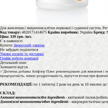
Для живлення і зміцнення клітин нервової і судинної систем. Рег
Код товару:
4820171414675
Країна виробник:
Україна
Бренд:
N
Ціна:
339 грн.
/шт.
Є в наявності
Купити
Зворотний дзвінок
Не забудьте поділитися
Умови оплати та доставки
Графік роботи компанії
Детальний опис
Залишити відгук
✅
Дієтична добавка Апіфлор Плюс
рекомендовано
для живлення і з
працездатність, знімає роздратованість, відчуття втоми при фізичні
РЕКОМЕНДАЦІЇ:
по 1 таблетці 2 рази на день за 10 хвилин до 
СКЛАД:
Активні компоненти/active ingredients
- квітковий пилок/pollinis,
Допоміжні компоненти/other ingredients
- мікрокристалічна целюло