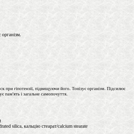
 організм.
иск при гіпотензії, підвищуючи його. Тонізує організм. Підсилює
ує пам'ять і загальне самопочуття.
t
ated silica, кальцію стеарат/calcium stearate