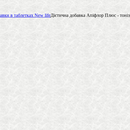
авки в таблетках New life
Дієтична добавка Апіфлор Плюс - тонізу