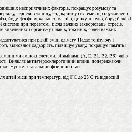
 зовнішніх несприятливих факторів, покращує розумову та
 нервову, серцево-судинну, ендокринну системи, що обумовлено
іза, йоду, фосфору, кальцію, магнію, цинку, нікелю, бору; білків і
ї системи при перевтомі, після важких захворювань, стресів.
є виведенню з організму шлаків, токсинів, солей важких
аптуватися при різкій зміні клімату. Надає тонізуючу і
оті, відновлює бадьорість, підвищує увагу, покращує пам'ять і
замінними амінокислотами, вітамінами (A, E, B1, B2, B6), які в
тивості. Виявляє антиатеросклеротичний вплив, попереджаючи
цнює імунітет і загальний фізичний стан
я дітей місці при температурі від 0˚С до 25˚С та відносній