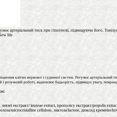
улює артеріальний тиск при гіпотензії, підвищуючи його. Тонізує
ew life
міцнення клітин нервової і судинної систем. Регулює артеріальний т
й і розумовій роботі, відновлює бадьорість, підвищує увагу, покращ
їжі
 левзеї екстракт/ leuzeae extract, прополісу екстракт/propolis extrac
за/microcristalline cellulose, лактоза/lactose, діоксид кремнію/hydr