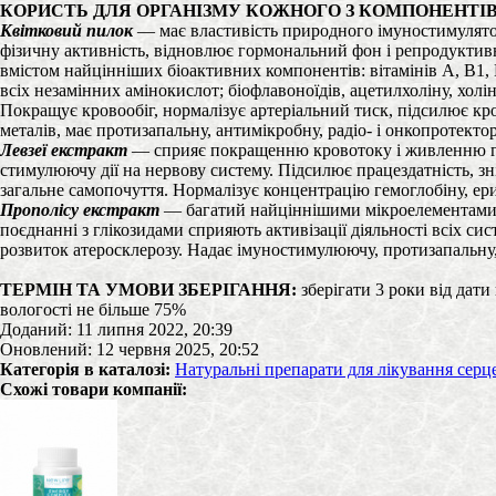
КОРИСТЬ ДЛЯ ОРГАНІЗМУ КОЖНОГО З КОМПОНЕНТІВ
Квітковий пилок
— має властивість природного імуностимулятор
фізичну активність, відновлює гормональний фон і репродуктивн
вмістом найцінніших біоактивних компонентів: вітамінів А, В1, В2,
всіх незамінних амінокислот; біофлавоноїдів, ацетилхоліну, хол
Покращує кровообіг, нормалізує артеріальний тиск, підсилює кр
металів, має протизапальну, антимікробну, радіо- і онкопротектор
Левзеї екстракт
— сприяє покращенню кровотоку і живленню голов
стимулюючу дії на нервову систему. Підсилює працездатність, зні
загальне самопочуття. Нормалізує концентрацію гемоглобіну, ери
Прополісу екстракт
— багатий найціннішими мікроелементами (за
поєднанні з глікозидами сприяють активізації діяльності всіх 
розвиток атеросклерозу. Надає імуностимулюючу, протизапальну, 
ТЕРМІН ТА УМОВИ ЗБЕРІГАННЯ:
зберігати 3 роки від дати
вологості не більше 75%
Доданий: 11 липня 2022, 20:39
Оновлений: 12 червня 2025, 20:52
Категорія в каталозі:
Натуральні препарати для лікування сер
Схожі товари компанії: