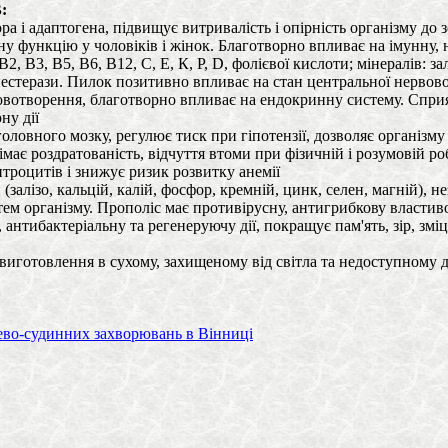
:
а і адаптогена, підвищує витривалість і опірність організму до
у функцію у чоловіків і жінок. Благотворно впливає на імунну,
 В3, В5, В6, В12, С, Е, К, Р, D, фолієвої кислоти; мінералів: зал
інестерази. Пилок позитивно впливає на стан центральної нервово
овотворення, благотворно впливає на ендокринну систему. Сприя
ну дії
ного мозку, регулює тиск при гіпотензії, дозволяє організму ад
має роздратованість, відчуття втоми при фізичній і розумовій роб
троцитів і знижує ризик розвитку анемії
лізо, кальцій, калій, фосфор, кремній, цинк, селен, магній), не
систем організму. Прополіс має противірусну, антигрибкову влас
антибактеріальну та регенеруючу дії, покращує пам'ять, зір, змі
 виготовлення в сухому, захищеному від світла та недоступному дл
цево-судинних захворювань в Вінниці