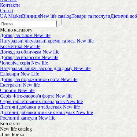
Контакти
Статті
UA Market
Вінниця
New life catalog
Товари та послуги
Дієтичні доб
Меню
каталогу
Догляд за тілом New life
Натуральні лікувальні креми та мазі New life
Косметика New life
Догляд за обличчям New life
Догляд за волоссям New life
Чоловіча серія New life
Натуральні миючі засоби для дому New life
Еліксири New Life
Догляд за порожниною рота New life
Екстракти New life
Сиропи New life
Серія Фіто-здоров'я форте New life
Серія таблетованих препаратів New life
Дієтичні добавки в таблетках New life
Дієтичні добавки в м'яких капсулах New life
Рослинні капсули New life
Контакти
New life catalog
Лілія Бойко