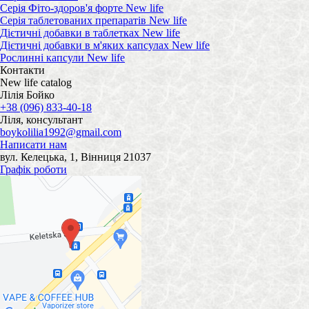
Серія Фіто-здоров'я форте New life
Серія таблетованих препаратів New life
Дієтичні добавки в таблетках New life
Дієтичні добавки в м'яких капсулах New life
Рослинні капсули New life
Контакти
New life catalog
Лілія Бойко
+38 (096) 833-40-18
Ліля, консультант
boykolilia1992@gmail.com
Написати нам
вул. Келецька, 1, Вінниця 21037
Графік роботи