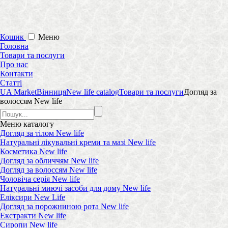
Кошик
Меню
Головна
Товари та послуги
Про нас
Контакти
Статті
UA Market
Вінниця
New life catalog
Товари та послуги
Догляд за
волоссям New life
Меню
каталогу
Догляд за тілом New life
Натуральні лікувальні креми та мазі New life
Косметика New life
Догляд за обличчям New life
Догляд за волоссям New life
Чоловіча серія New life
Натуральні миючі засоби для дому New life
Еліксири New Life
Догляд за порожниною рота New life
Екстракти New life
Сиропи New life