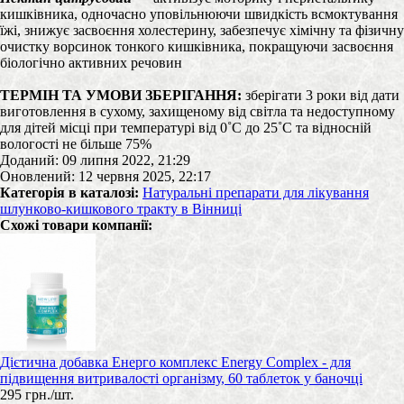
кишківника, одночасно уповільнюючи швидкість всмоктування
їжі, знижує засвоєння холестерину, забезпечує хімічну та фізичну
очистку ворсинок тонкого кишківника, покращуючи засвоєння
біологічно активних речовин
ТЕРМІН ТА УМОВИ ЗБЕРІГАННЯ:
зберігати 3 роки від дати
виготовлення в сухому, захищеному від світла та недоступному
для дітей місці при температурі від 0˚С до 25˚С та відносній
вологості не більше 75%
Доданий: 09 липня 2022, 21:29
Оновлений: 12 червня 2025, 22:17
Категорія в каталозі:
Натуральні препарати для лікування
шлунково-кишкового тракту в Вінниці
Схожі товари компанії:
Дієтична добавка Енерго комплекс Energy Complex - для
підвищення витривалості організму, 60 таблеток у баночці
295 грн./шт.