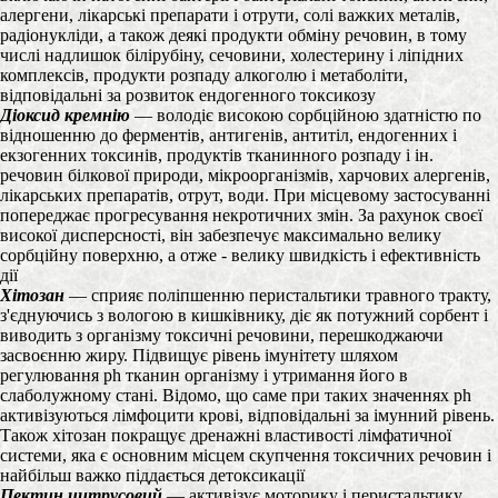
алергени, лікарські препарати і отрути, солі важких металів,
радіонукліди, а також деякі продукти обміну речовин, в тому
числі надлишок білірубіну, сечовини, холестерину і ліпідних
комплексів, продукти розпаду алкоголю і метаболіти,
відповідальні за розвиток ендогенного токсикозу
Діоксид кремнію
— володіє високою сорбційною здатністю по
відношенню до ферментів, антигенів, антитіл, ендогенних і
екзогенних токсинів, продуктів тканинного розпаду і ін.
речовин білкової природи, мікроорганізмів, харчових алергенів,
лікарських препаратів, отрут, води. При місцевому застосуванні
попереджає прогресування некротичних змін. За рахунок своєї
високої дисперсності, він забезпечує максимально велику
сорбційну поверхню, а отже - велику швидкість і ефективність
дії
Хітозан
— сприяє поліпшенню перистальтики травного тракту,
з'єднуючись з вологою в кишківнику, діє як потужний сорбент і
виводить з організму токсичні речовини, перешкоджаючи
засвоєнню жиру. Підвищує рівень імунітету шляхом
регулювання рh тканин організму і утримання його в
слаболужному стані. Відомо, що саме при таких значеннях рh
активізуються лімфоцити крові, відповідальні за імунний рівень.
Також хітозан покращує дренажні властивості лімфатичної
системи, яка є основним місцем скупчення токсичних речовин і
найбільш важко піддається детоксикації
Пектин цитрусовий
— активізує моторику і перистальтику