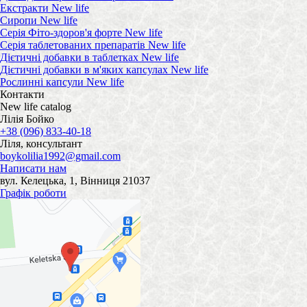
Екстракти New life
Сиропи New life
Серія Фіто-здоров'я форте New life
Серія таблетованих препаратів New life
Дієтичні добавки в таблетках New life
Дієтичні добавки в м'яких капсулах New life
Рослинні капсули New life
Контакти
New life catalog
Лілія Бойко
+38 (096) 833-40-18
Ліля, консультант
boykolilia1992@gmail.com
Написати нам
вул. Келецька, 1, Вінниця 21037
Графік роботи