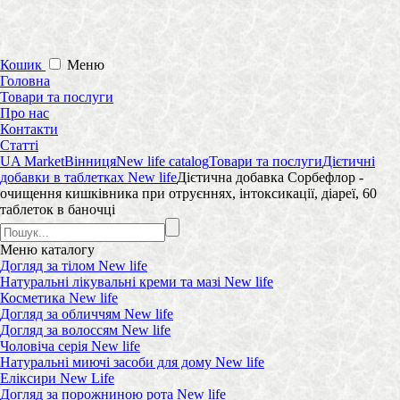
Кошик
Меню
Головна
Товари та послуги
Про нас
Контакти
Статті
UA Market
Вінниця
New life catalog
Товари та послуги
Дієтичні
добавки в таблетках New life
Дієтична добавка Сорбефлор -
очищення кишківника при отруєннях, інтоксикації, діареї, 60
таблеток в баночці
Меню
каталогу
Догляд за тілом New life
Натуральні лікувальні креми та мазі New life
Косметика New life
Догляд за обличчям New life
Догляд за волоссям New life
Чоловіча серія New life
Натуральні миючі засоби для дому New life
Еліксири New Life
Догляд за порожниною рота New life