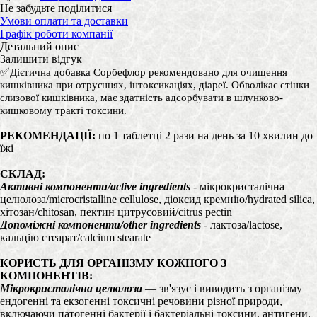
Не забудьте поділитися
Умови оплати та доставки
Графік роботи компанії
Детальний опис
Залишити відгук
✅
Дієтична добавка Сорбефлор
рекомендовано
для очищення
кишківника при отруєннях, інтоксикаціях, діареї. Обволікає стінки
слизової кишківника, має здатність адсорбувати в шлунково-
кишковому тракті токсини.
РЕКОМЕНДАЦІЇ:
по 1 таблетці 2 рази на день за 10 хвилин до
їжі
СКЛАД:
Активні компоненти/active ingredients
- мікрокристалічна
целюлоза/microcristalline cellulose, діоксид кремнію/hydrated silica,
хітозан/chitosan, пектин цитрусовий/citrus pectin
Допоміжні компоненти/other ingredients
- лактоза/lactose,
кальцію стеарат/calcium stearate
КОРИСТЬ ДЛЯ ОРГАНІЗМУ КОЖНОГО З
КОМПОНЕНТІВ:
Мікрокристалічна целюлоза
— зв'язує і виводить з організму
ендогенні та екзогенні токсичні речовини різної природи,
включаючи патогенні бактерії і бактеріальні токсини, антигени,