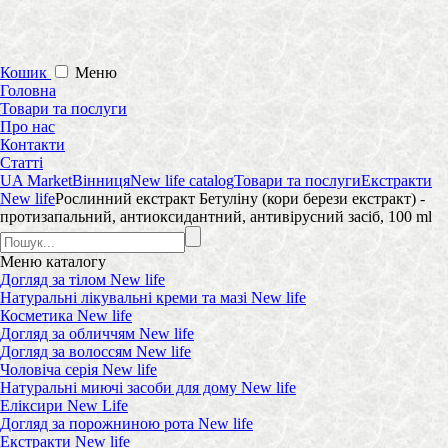
Кошик
Меню
Головна
Товари та послуги
Про нас
Контакти
Статті
UA Market
Вінниця
New life catalog
Товари та послуги
Екстракти
New life
Рослинний екстракт Бетуліну (кори берези екстракт) -
протизапальний, антиоксидантний, антивірусний засіб, 100 ml
Меню
каталогу
Догляд за тілом New life
Натуральні лікувальні креми та мазі New life
Косметика New life
Догляд за обличчям New life
Догляд за волоссям New life
Чоловіча серія New life
Натуральні миючі засоби для дому New life
Еліксири New Life
Догляд за порожниною рота New life
Екстракти New life