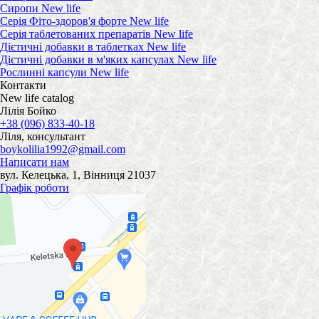
Сиропи New life
Серія Фіто-здоров'я форте New life
Серія таблетованих препаратів New life
Дієтичні добавки в таблетках New life
Дієтичні добавки в м'яких капсулах New life
Рослинні капсули New life
Контакти
New life catalog
Лілія Бойко
+38 (096) 833-40-18
Ліля, консультант
boykolilia1992@gmail.com
Написати нам
вул. Келецька, 1, Вінниця 21037
Графік роботи