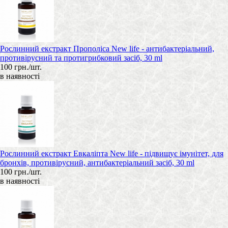
Рослинний екстракт Прополіса New life - антибактеріальний,
противірусний та протигрибковий засіб, 30 ml
100 грн./шт.
в наявності
Рослинний екстракт Евкаліпта New life - підвищує імунітет, для
бронхів, противірусний, антибактеріальний засіб, 30 ml
100 грн./шт.
в наявності