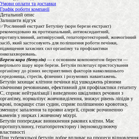
Умови оплати та доставки
Графік роботи компанії
Детальний опис
Залишити відгук
✅
Рослинний екстракт Бетуліну (кори берези екстракт)
р
екомендовано як протизапальний, антиоксидантний,
протипухлинний, антивірусний, гепатопротекторний, жовчогінний
засіб, який застосовують для поліпшення роботи печінки,
підвищення захисних сил організму та профілактики
онкозахворювань.
Берези кора (бетулін)
— є основним компонентом берести —
верхнього шару кори берези. Бетулін полегшує пристосування
організму до різних несприятливих факторів навколишнього
середовища, стресів, фізичних і розумових навантажень.
Бетулін захищає клітини печінки від ушкоджень різними
хімічними речовинами, ефективний для профілактики гепатиту
С, сприяє нейтралізації і виведенню шкідливих речовин з
організму, нормалізує жовчовиділення, знижує рівень ліпідів у
крові, покращує стан судин, сприяє поліпшенню кровотоку,
зменшує запалення та прояви алергії, сприяє розчиненню
каменів у нирках і жовчному міхурі.
Бетулін попереджає виникнення ракових клітин. Має
протипухлинну, гепатопротекторну і імуномодулюючу
властивості
При туберкульозі бетулін добре впливає на процеси відновлення