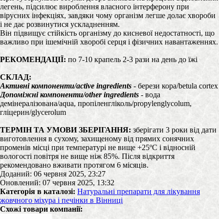
легень, підсилює вироблення власного інтерферону при
вірусних інфекціях, завдяки чому організм легше долає хвороби
і не дає розвинутися ускладненням.
Він підвищує стійкість організму до кисневої недостатності, що
важливо при ішемічній хворобі серця і фізичних навантаженнях.
РЕКОМЕНДАЦІЇ:
по 7-10 крапель 2-3 рази на день до їжі
СКЛАД:
Активні компоненти/active ingredients
- берези кора/betula сortex
Допоміжні компоненти/other ingredients
- вода
демінералізована/aqua, пропіленгліколь/propylenglycolum,
гліцерин/glycerolum
ТЕРМІН ТА УМОВИ ЗБЕРІГАННЯ:
зберігати 3 роки від дати
виготовлення в сухому, захищеному від прямих сонячних
променів місці при температурі не вище +25ºС і відносній
вологості повітря не вище ніж 85%. Після відкриття
рекомендовано вживати протягом 6 місяців.
Доданий: 06 червня 2025, 23:27
Оновлений: 07 червня 2025, 13:32
Категорія в каталозі:
Натуральні препарати для лікування
жовчного міхура і печінки в Вінниці
Схожі товари компанії: