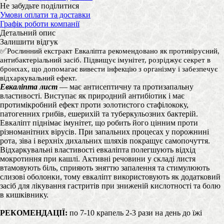
Не забудьте поділитися
Умови оплати та доставки
Графік роботи компанії
Детальний опис
Залишити відгук
✅
Рослинний екстракт Евкаліпта р
екомендовано як противірусний,
антибактеріальний засіб. Підвищує імунітет, розріджує секрет в
бронхах, що допомагає вивести інфекцію з організму і забезпечує
відхаркувальний ефект.
Евкаліпта лист
— має антисептичну та протизапальну
властивості. Виступає як природний антибіотик і має
протимікробний ефект проти золотистого стафілококу,
патогенних грибів, ешерихій та туберкульозних бактерій.
Евкаліпт піднімає імунітет, що робить його цінним проти
різноманітних вірусів. При запальних процесах у порожнині
рота, зіва і верхніх дихальних шляхів покращує самопочуття.
Відхаркувальні властивості евкаліпта полегшують відхід
мокротиння при кашлі. Активні речовини у складі листя
втамовують біль, сприяють зняттю запалення та стимулюють
слизові оболонки, тому евкаліпт використовують як додатковий
засіб для лікування гастритів при зниженій кислотності та болю
в кишківнику.
РЕКОМЕНДАЦІЇ:
по 7-10 крапель 2-3 рази на день до їжі