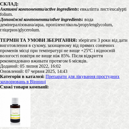
СКЛАД:
Активні компоненти/active ingredients
:
евкаліпта лист/eucalypti
folium.
Допоміжні компоненти/other ingredients
:
вода
демінералізована/aqua, пропіленгліколь/propylenglycolum,
гліцерин/glycerolum.
ТЕРМІН ТА УМОВИ ЗБЕРІГАННЯ:
зберігати 3 роки від дати
виготовлення в сухому, захищеному від прямих сонячних
променів місці при температурі не вище +25ºС і відносній
вологості повітря не вище ніж 85%. Після відкриття
рекомендовано вживати протягом 6 місяців.
Доданий: 05 липня 2022, 16:02
Оновлений: 07 червня 2025, 14:43
Категорія в каталозі:
Препарати для лікування простудних
захворювань в Вінниці
Схожі товари компанії: