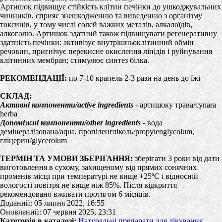
Артишок підвищує стійкість клітин печінки до ушкоджувальних
чинників, сприяє знешкодженню та виведенню з організму
токсинів, у тому числі солей важких металів, алкалоїдів,
алкоголю. Артишок здатний також підвищувати регенеративну
здатність печінки: активізує внутрішньоклітинний обмін
речовин, пригнічує перекисне окислення ліпідів і руйнування
клітинних мембран; стимулює синтез білка.
РЕКОМЕНДАЦІЇ:
по 7-10 крапель 2-3 рази на день до їжі
СКЛАД:
Активні компоненти/active ingredients
- артишоку трава/cynara
herba
Допоміжні компоненти/other ingredients
- вода
демінералізована/aqua, пропіленгліколь/propylenglycolum,
гліцерин/glycerolum
ТЕРМІН ТА УМОВИ ЗБЕРІГАННЯ:
зберігати 3 роки від дати
виготовлення в сухому, захищеному від прямих сонячних
променів місці при температурі не вище +25ºС і відносній
вологості повітря не вище ніж 85%. Після відкриття
рекомендовано вживати протягом 6 місяців.
Доданий: 05 липня 2022, 16:55
Оновлений: 07 червня 2025, 23:31
Категорія в каталозі:
Натуральні препарати для лікування