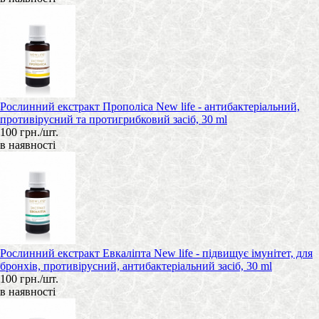
Рослинний екстракт Прополіса New life - антибактеріальний,
противірусний та протигрибковий засіб, 30 ml
100 грн./шт.
в наявності
Рослинний екстракт Евкаліпта New life - підвищує імунітет, для
бронхів, противірусний, антибактеріальний засіб, 30 ml
100 грн./шт.
в наявності