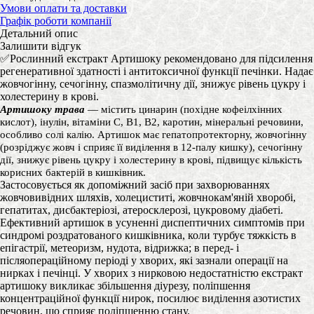
Умови оплати та доставки
Графік роботи компанії
Детальний опис
Залишити відгук
✅Рослинний екстракт Артишоку рекомендовано для підсилення
регенеративної здатності і антитоксичної функції печінки. Надає
жовчогінну, сечогінну, спазмолітичну дії, знижує рівень цукру і
холестерину в крові.
Артишоку трава
— містить цинарин (похідне кофеілхінних
кислот), інулін, вітаміни С, В1, В2, каротин, мінеральні речовини,
особливо солі калію. Артишок має гепатопротекторну, жовчогінну
(розріджує жовч і сприяє її виділення в 12-палу кишку), сечогінну
дії, знижує рівень цукру і холестерину в крові, підвищує кількість
корисних бактерій в кишківник.
Застосовується як допоміжний засіб при захворюваннях
жовчовивідних шляхів, холециститі, жовчнокам'яній хворобі,
гепатитах, дисбактеріозі, атеросклерозі, цукровому діабеті.
Ефективний артишок в усуненні диспептичних симптомів при
синдромі роздратованого кишківника, коли турбує тяжкість в
епігастрії, метеоризм, нудота, відрижка; в перед- і
післяопераційному періоді у хворих, які зазнали операції на
нирках і печінці. У хворих з нирковою недостатністю екстракт
артишоку викликає збільшення діурезу, поліпшення
концентраційної функції нирок, посилює виділення азотистих
речовин, що сприяє поліпшенню стану.