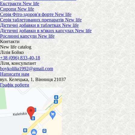
Екстракти New life
Сиропи New life
Серія Фіто-здоров'я форте New life
Серія таблетованих препаратів New life
Дієтичні добавки в таблетках New life
Дієтичні добавки в м'яких капсулах New life
Рослинні капсули New life
Контакти
New life catalog
Лілія Бойко
+38 (096) 833-40-18
Ліля, консультант
boykolilia1992@gmail.com
Написати нам
вул. Келецька, 1, Вінниця 21037
Графік роботи