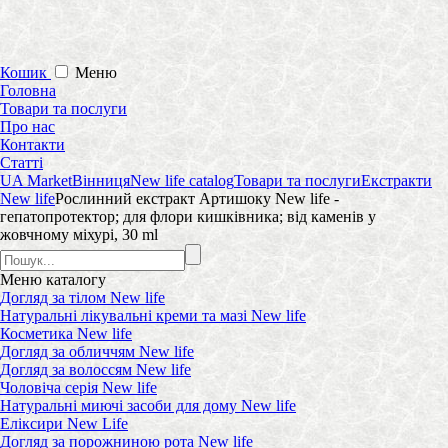
Кошик
Меню
Головна
Товари та послуги
Про нас
Контакти
Статті
UA Market
Вінниця
New life catalog
Товари та послуги
Екстракти
New life
Рослинний екстракт Артишоку New life -
гепатопротектор; для флори кишківника; від каменів у
жовчному міхурі, 30 ml
Меню
каталогу
Догляд за тілом New life
Натуральні лікувальні креми та мазі New life
Косметика New life
Догляд за обличчям New life
Догляд за волоссям New life
Чоловіча серія New life
Натуральні миючі засоби для дому New life
Еліксири New Life
Догляд за порожниною рота New life