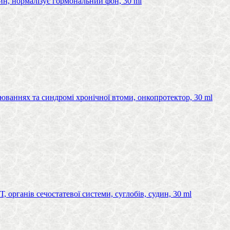
н, нормалізує гормональний фон, 30 ml
юваннях та синдромі хронічної втоми, онкопротектор, 30 ml
органів сечостатевої системи, суглобів, судин, 30 ml