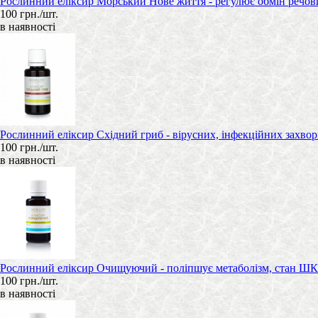
Рослинний еліксир Морський Нове життя - регулює обмін речови
100 грн./шт.
в наявності
Рослинний еліксир Східний гриб - вірусних, інфекційних захвор
100 грн./шт.
в наявності
Рослинний еліксир Очищуючий - поліпшує метаболізм, стан ШКТ, 
100 грн./шт.
в наявності