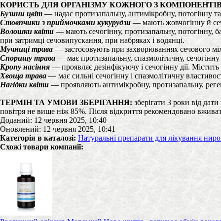
КОРИСТЬ ДЛЯ ОРГАНІЗМУ КОЖНОГО З КОМПОНЕНТІВ
Бузини цвіт
— надає протизапальну, антимікробну, потогінну та 
Стовпчики з приймочками кукурудзи
— мають жовчогінну й сеч
Волошки квіти
— мають сечогінну, протизапальну, потогінну, б
при затримці сечовипускання, при набряках і водянці.
Мучниці трава
— застосовують при захворюваннях сечового міхур
Споришу трава
— має протизапальну, спазмолітичну, сечогінну
Кропу насіння
— проявляє дезінфікуючу і сечогінну дії. Містить
Хвоща трава
— має сильні сечогінну і спазмолітичну властивос
Нагідки квіти
— проявляють антимікробну, протизапальну, реген
ТЕРМІН ТА УМОВИ ЗБЕРІГАННЯ:
зберігати 3 роки від дат
повітря не вище ніж 85%. Після відкриття рекомендовано вживат
Доданий: 12 червня 2025, 10:40
Оновлений: 12 червня 2025, 10:41
Категорія в каталозі:
Натуральні препарати для лікування ниро
Схожі товари компанії: