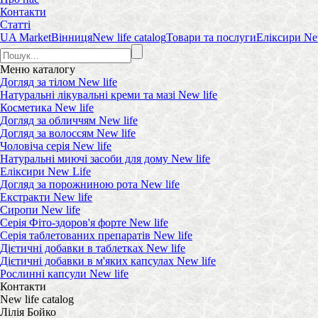
Контакти
Статті
UA Market
Вінниця
New life catalog
Товари та послуги
Еліксири Ne
Меню
каталогу
Догляд за тілом New life
Натуральні лікувальні креми та мазі New life
Косметика New life
Догляд за обличчям New life
Догляд за волоссям New life
Чоловіча серія New life
Натуральні миючі засоби для дому New life
Еліксири New Life
Догляд за порожниною рота New life
Екстракти New life
Сиропи New life
Серія Фіто-здоров'я форте New life
Серія таблетованих препаратів New life
Дієтичні добавки в таблетках New life
Дієтичні добавки в м'яких капсулах New life
Рослинні капсули New life
Контакти
New life catalog
Лілія Бойко