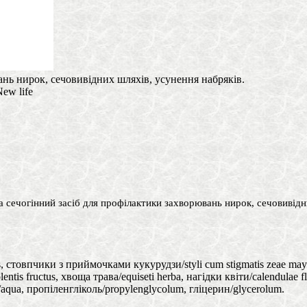
нь нирок, сечовивідних шляхів, усунення набряків.
ew life
 сечогінний засіб для профілактики захворювань нирок, сечовивідн
, стовпчики з приймочками кукурудзи/styli cum stigmatis zeae maydi
ntіs fructus, хвоща трава/equiseti herba, нагідки квіти/calendulae fl
aqua, пропіленгліколь/propylenglycolum, гліцерин/glycerolum.