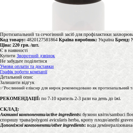
Протизапальний та сечогінний засіб для профілактики захворюва
Код товару:
4820127581864
Країна виробник:
Україна
Бренд:
N
Ціна:
220 грн.
/шт.
Є в наявності
Купити
Зворотний дзвінок
Не забудьте поділитися
Умови оплати та доставки
Графік роботи компанії
Детальний опис
Залишити відгук
✅
Рослинний еліксир для нирок р
екомендовано як протизапальний та
РЕКОМЕНДАЦІЇ:
по 7-10 крапель 2-3 рази на день до їжі.
СКЛАД:
Активні компоненти/active ingredients
:
бузини квіти/sambuci flos
споришу трава/polygoni avicularis herba, кропу плоди/anethі graveole
Допоміжні компоненти/other ingredients
:
вода демінералізована/