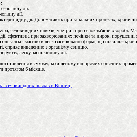
:
сечогінну дії.
огінну дії.
актерицидну дії. Допомагають при запальних процесах, хронічни
а, сечовивідних шляхів, уретри і при сечокам'яній хворобі. Має 
 дії, ефективна при захворюваннях печінки та нирок, порушенні 
 солі заліза і магнію в легкозасвоюваній формі, що посилює кров
ті, сприяє виведенню з організму свинцю.
еруючу, легку заспокійливу дії.
и виготовлення в сухому, захищеному від прямих сонячних промені
и протягом 6 місяців.
к і сечовивідних шляхів в Вінниці