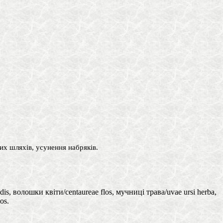
их шляхів, усунення набряків.
s, волошки квіти/centaureae flos, мучниці трава/uvae ursi herba,
os.