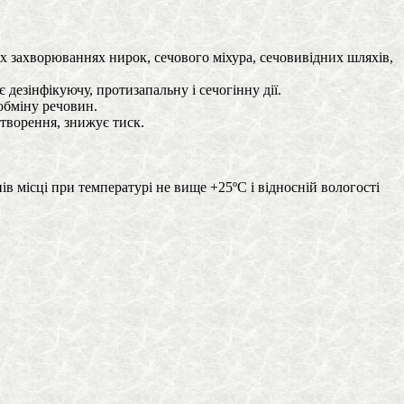
х захворюваннях нирок, сечового міхура, сечовивідних шляхів,
дезінфікуючу, протизапальну і сечогінну дії.
обміну речовин.
отворення, знижує тиск.
в місці при температурі не вище +25ºС і відносній вологості