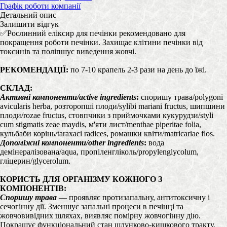
Графік роботи компанії
Детальний опис
Залишити відгук
✅Рослинний еліксир для печінки рекомендовано для
покращення роботи печінки. Захищає клітини печінки від
токсинів та поліпшує виведення жовчі.
РЕКОМЕНДАЦІЇ:
по 7-10 крапель 2-3 рази на день до їжі.
СКЛАД:
Активні компоненти/active ingredients
:
споришу трава/polygoni
avicularis herba, розторопші плоди/sylibi mariani fructus, шипшини
плоди/rozae fructus, стовпчики з приймочками кукурудзи/styli
cum stigmatis zeae maydis, м'яти лист/menthae piperitae folia,
кульбаби корінь/taraxaci radices, ромашки квіти/matricariae flos.
Допоміжні компоненти/other ingredients
:
вода
демінералізована/aqua, пропіленгліколь/propylenglycolum,
гліцерин/glycerolum.
КОРИСТЬ ДЛЯ ОРГАНІЗМУ КОЖНОГО З
КОМПОНЕНТІВ:
Споришу трава
— проявляє протизапальну, антитоксичну і
сечогінну дії. Зменшує запальні процеси в печінці та
жовчовивідних шляхах, виявляє помірну жовчогінну дію.
Покращує функціональний стан шлунково-кишкового тракту,