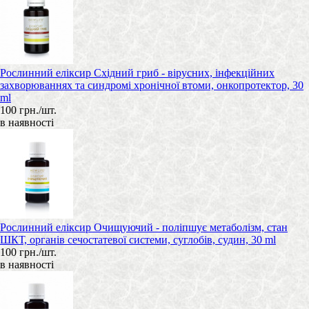
Рослинний еліксир Східний гриб - вірусних, інфекційних
захворюваннях та синдромі хронічної втоми, онкопротектор, 30
ml
100 грн./шт.
в наявності
Рослинний еліксир Очищуючий - поліпшує метаболізм, стан
ШКТ, органів сечостатевої системи, суглобів, судин, 30 ml
100 грн./шт.
в наявності