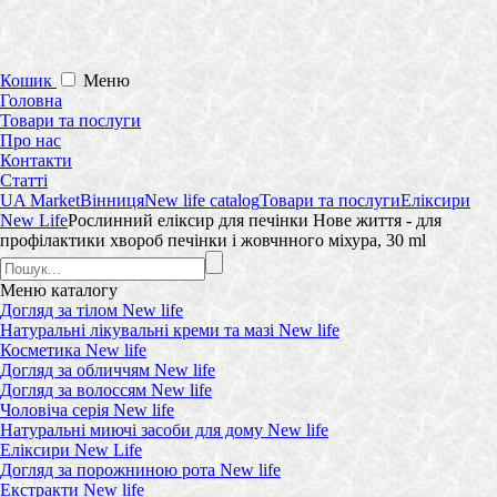
Кошик
Меню
Головна
Товари та послуги
Про нас
Контакти
Статті
UA Market
Вінниця
New life catalog
Товари та послуги
Еліксири
New Life
Рослинний еліксир для печінки Нове життя - для
профілактики хвороб печінки і жовчнного міхура, 30 ml
Меню
каталогу
Догляд за тілом New life
Натуральні лікувальні креми та мазі New life
Косметика New life
Догляд за обличчям New life
Догляд за волоссям New life
Чоловіча серія New life
Натуральні миючі засоби для дому New life
Еліксири New Life
Догляд за порожниною рота New life
Екстракти New life