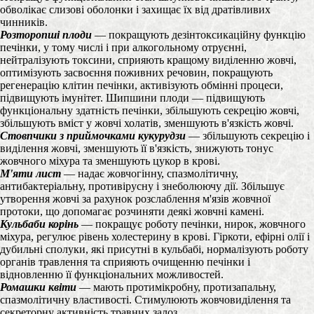
обволікає слизові оболонки і захищає їх від дратівливих
чинників.
Розторопші плоди
— покращують дезінтоксикаційну функцію
печінки, у тому числі і при алкогольному отруєнні,
нейтралізують токсини, сприяють кращому виділенню жовчі,
оптимізують засвоєння поживних речовин, покращують
регенерацію клітин печінки, активізують обмінні процеси,
підвищують імунітет. Шипшини плоди — підвищують
функціональну здатність печінки, збільшують секрецію жовчі,
збільшують вміст у жовчі холатів, зменшують в'язкість жовчі.
Стовпчики з приймочками кукурудзи
— збільшують секрецію і
виділення жовчі, зменшують її в'язкість, знижують тонус
жовчного міхура та зменшують цукор в крові.
М'яти лист
— надає жовчогінну, спазмолітичну,
антибактеріальну, противірусну і знеболюючу дії. Збільшує
утворення жовчі за рахунок розслаблення м'язів жовчної
протоки, що допомагає розчиняти деякі жовчні камені.
Кульбаби корінь
— покращує роботу печінки, нирок, жовчного
міхура, регулює рівень холестерину в крові. Гіркоти, ефірні олії і
дубильні сполуки, які присутні в кульбабі, нормалізують роботу
органів травлення та сприяють очищенню печінки і
відновленню її функціональних можливостей.
Ромашки квіти
— мають протимікробну, протизапальну,
спазмолітичну властивості. Стимулюють жовчовиділення та
секреторну активність травних залоз.