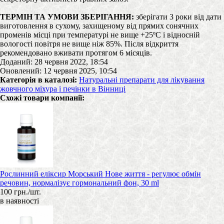
ТЕРМІН ТА УМОВИ ЗБЕРІГАННЯ:
зберігати 3 роки від дати
виготовлення в сухому, захищеному від прямих сонячних
променів місці при температурі не вище +25ºС і відносній
вологості повітря не вище ніж 85%. Після відкриття
рекомендовано вживати протягом 6 місяців.
Доданий: 28 червня 2022, 18:54
Оновлений: 12 червня 2025, 10:54
Категорія в каталозі:
Натуральні препарати для лікування
жовчного міхура і печінки в Вінниці
Схожі товари компанії:
Рослинний еліксир Морський Нове життя - регулює обмін
речовин, нормалізує гормональний фон, 30 ml
100 грн./шт.
в наявності