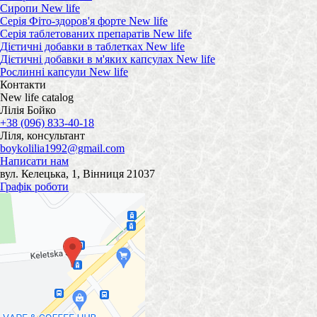
Сиропи New life
Серія Фіто-здоров'я форте New life
Серія таблетованих препаратів New life
Дієтичні добавки в таблетках New life
Дієтичні добавки в м'яких капсулах New life
Рослинні капсули New life
Контакти
New life catalog
Лілія Бойко
+38 (096) 833-40-18
Ліля, консультант
boykolilia1992@gmail.com
Написати нам
вул. Келецька, 1, Вінниця 21037
Графік роботи