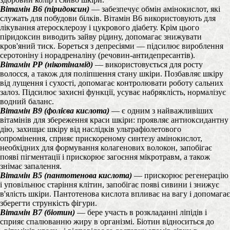
Вітамін B6 (піридоксин)
— забезпечує обмін амінокислот, які
служать для побудови білків. Вітамін B6 використовують для
лікування атеросклерозу і цукрового діабету. Крім цього
піридоксин виводить зайву рідину, допомагає знижувати
кров'яний тиск. Бореться з депресіями — підсилює вироблення
серотоніну і норадреналіну (речовин-антидепресантів).
Вітамін РР (нікотінамід)
— використовується для росту
волосся, а також для поліпшення стану шкіри. Позбавляє шкіру
від лущення і сухості, допомагає контролювати роботу сальних
залоз. Підсилює захисні функції, усуває набряклість, нормалізує
водний баланс.
Вітамін B9 (фолієва кислота)
— є одним з найважливіших
вітамінів для збереження краси шкіри: проявляє антиоксидантну
дію, захищає шкіру від наслідків ультрафіолетового
опромінення, сприяє прискореному синтезу амінокислот,
необхідних для формування колагенових волокон, запобігає
появі пігментації і прискорює загоєння мікротравм, а також
знімає запалення.
Вітамін B5 (пантотенова кислота)
— прискорює регенерацію
і уповільнює старіння клітин, запобігає появі сивини і знижує
в'ялість шкіри. Пантотенова кислота впливає на вагу і допомагає
зберегти стрункість фігури.
Вітамін B7 (біотин)
— бере участь в розкладанні ліпідів і
сприяє спалюванню жиру в організмі. Біотин відноситься до