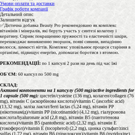
Умови оплати та доставки
Графік роботи компанії
Детальний опис
Залишити відгук
✅
Дієтична добавка Beauty Pro
рекомендовано як комплекс
вітамінів і мінералів, які беруть участь у синтезі колагену і
кератину. Сприяє покращенню пружності та еластичністі шкіри,
перешкоджає виникненню зморшок, появі сивини, випадінню
волосся, ламкості нігтів. Комплекс уповільнює процеси старіння в
організмі, підвищує енергію, допомагає боротися з втомою.
РЕКОМЕНДАЦІЇ:
по 1 капсулі 2 рази на день під час їжі
ОБ`ЄМ:
60 капсул по 500 mg
СКЛАД:
Активні компоненти на 1 капсулу (500 mg)/active ingredients for
1 capsule (500 mg):
цистеїн/cysteine (136 mg), колаген/cоllagen (76
mg), вітамін С (аскорбінова кислота)/vitamin C (ascorbic acid)
(13,32 mg), заліза лактат/ferri lactas (5,24 mg), вітамін РР
(нікотинамід)/vitamin РР (nicotinamide) (4,12 mg), гіалуронова
кислота/hyaluronate acid (2,8 mg), вітамін В5 (пантотенова
кислота)/vitamin В5 (pantothenic acid) (2,32 mg), вітамін Е
(токоферол)/vitamin Е (tосоpherol) (2,2 mg), цинка сульфат/zinci
sulfas (1,72 mg), вітамін В6 (піридоксин)/vitamin В6 (pyridoxine)