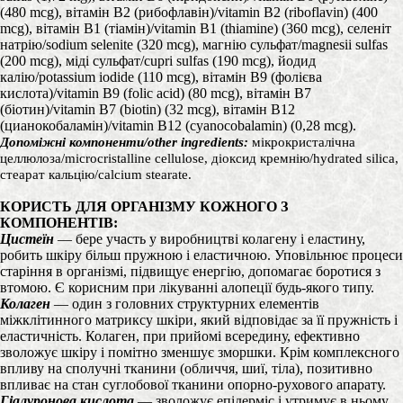
(480 mcg), вітамін В2 (рибофлавін)/vitamin В2 (riboflavin) (400
mcg), вітамін В1 (тіамін)/vitamin В1 (thiamine) (360 mcg), селеніт
натрію/sodium selenite (320 mcg), магнію сульфат/magnesii sulfas
(200 mcg), міді сульфат/cupri sulfas (190 mcg), йодид
калію/potassium iodide (110 mcg), вітамін В9 (фолієва
кислота)/vitamin В9 (folic acid) (80 mcg), вітамін В7
(біотин)/vitamin В7 (biotin) (32 mcg), вітамін В12
(цианокобаламін)/vitamin В12 (cyanocobalamin) (0,28 mcg).
Допоміжні компоненти/other ingredients:
мікрокристалічна
целлюлоза/microcristalline cellulose, діоксид кремнію/hydrated silica,
стеарат кальцію/calcium stearate.
КОРИСТЬ ДЛЯ ОРГАНІЗМУ КОЖНОГО З
КОМПОНЕНТІВ:
Цистеїн
— бере участь у виробництві колагену і еластину,
робить шкіру більш пружною і еластичною. Уповільнює процеси
старіння в організмі, підвищує енергію, допомагає боротися з
втомою. Є корисним при лікуванні алопеції будь-якого типу.
Колаген
— один з головних структурних елементів
міжклітинного матриксу шкіри, який відповідає за її пружність і
еластичність. Колаген, при прийомі всередину, ефективно
зволожує шкіру і помітно зменшує зморшки. Крім комплексного
впливу на сполучні тканини (обличчя, шиї, тіла), позитивно
впливає на стан суглобової тканини опорно-рухового апарату.
Гіалуронова кислота
— зволожує епідерміс і утримує в ньому