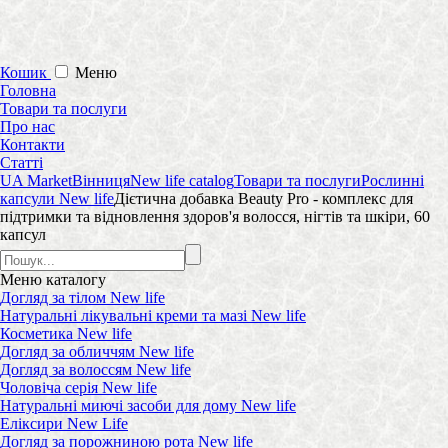
Кошик
Меню
Головна
Товари та послуги
Про нас
Контакти
Статті
UA Market
Вінниця
New life catalog
Товари та послуги
Рослинні
капсули New life
Дієтична добавка Beauty Pro - комплекс для
підтримки та відновлення здоров'я волосся, нігтів та шкіри, 60
капсул
Меню
каталогу
Догляд за тілом New life
Натуральні лікувальні креми та мазі New life
Косметика New life
Догляд за обличчям New life
Догляд за волоссям New life
Чоловіча серія New life
Натуральні миючі засоби для дому New life
Еліксири New Life
Догляд за порожниною рота New life