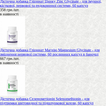
Дієтична добавка Гліцинат Цинку Zinc Glycinate - для імунної,
кісткової, нервової та ендокринної системи, 60 капсул
358 грн./шт.
в наявності
Дієтична добавка Гліцинат Магнію Magnesium Glycinate - для
зміцнення нервової системи, 60 рослинних капсул в баночці
667 грн./шт.
в наявності
Дієтична добавка Селенометіонін Selenomethionin - для
підтримки щитовидної та підшлункової залози, 60 капсул