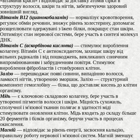
«вітамінів краси» і відповідає за доставку атомів сірки в
структуру волосся, шкіри та нігтів, забезпечуючи здоровий
зовнішній вигляд.
Вітамін B12 (цианокобаламін)
— нормалізує кровотворення,
регулює обмін речовин, знижує рівень холестерину, допомагає
розщеплювати одержувані з їжею білки, покращує стан шкіри.
Оптимізує стан нервової системи, бере участь в синтезі молекул
ДНК.
Вітамін С (аскорбінова кислота)
— стимулює вироблення
колагену. Вітамін С є антиоксидантом, захищає шкіру від
вільних радикалів і від пошкоджень, викликаних сонячним
випромінюванням і забрудненням повітря. Стимулює
вироблення фібробластів і стовбурових клітин.
Залізо
— перешкоджає появі сивини, випадінню волосся,
ламкості нігтів, утворенню зморшок. Залізо — структурний
компонент гемоглобіну — білка, що доставляє кисень до клітин
організму.
Мідь
— є ключовою складовою колагену, бере участь в
утворенні пігментів волосся і шкіри. Міцність сухожиль,
сполучної і м'язової тканин полягає в здатності міді
стимулювати оновлення клітин. Мідь входить до складу більше
20 ферментів і білків організму, беручи участь в процесах
окислення.
Магній
— відповідає за рівень енергії, засвоєння кальцію,
правильну роботу нервової і м'язової систем. Магній зменшує