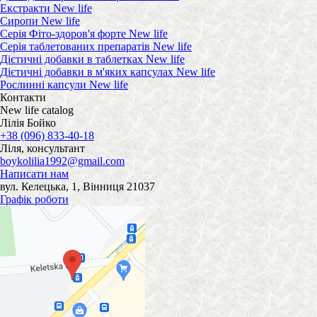
Екстракти New life
Сиропи New life
Серія Фіто-здоров'я форте New life
Серія таблетованих препаратів New life
Дієтичні добавки в таблетках New life
Дієтичні добавки в м'яких капсулах New life
Рослинні капсули New life
Контакти
New life catalog
Лілія Бойко
+38 (096) 833-40-18
Ліля, консультант
boykolilia1992@gmail.com
Написати нам
вул. Келецька, 1, Вінниця 21037
Графік роботи