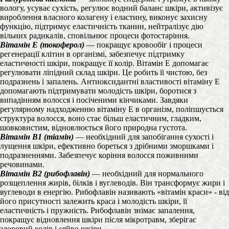
вологу, усуває сухість, регулює водний баланс шкіри, активізує
вироблення власного колагену і еластину, виконує захисну
функцію, підтримує еластичність тканин, нейтралізує дію
вільних радикалів, сповільнює процеси фотостаріння.
Вітамін Е (токоферол)
— покращує кровообіг і процеси
регенерації клітин в організмі, забезпечує підтримку
еластичності шкіри, покращує її колір. Вітамін Е допомагає
регулювати ліпідний склад шкіри. Це робить її чистою, без
подразнень і запалень. Антиоксидантні властивості вітаміну Е
допомагають підтримувати молодість шкіри, боротися з
випадінням волосся і посіченими кінчиками. Завдяки
регулярному надходженню вітаміну Е в організм, поліпшується
структура волосся, воно стає більш еластичним, гладким,
шовковистим, відновлюється його природна густота.
Вітамін B1 (тіамін)
— необхідний для запобігання сухості і
лущення шкіри, ефективно бореться з дрібними зморшками і
подразненнями. Забезпечує коріння волосся поживними
речовинами.
Вітамін B2 (рибофлавін)
— необхідний для нормального
розщеплення жирів, білків і вуглеводів. Він трансформує жири і
вуглеводи в енергію. Рибофлавін називають «вітамін краси» - від
його присутності залежить краса і молодість шкіри, її
еластичність і пружність. Рибофлавін знімає запалення,
покращує відновлення шкіри після мікротравм, зберігає
здоровий колір і сяйво шкіри.