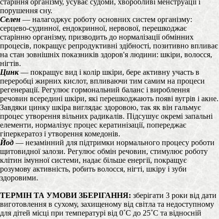
старіння організму, усуває судоми, хворобливі менструації і
порушення сну.
Селен
— налагоджує роботу основних систем організму:
серцево-судинної, ендокринної, нервової, перешкоджає
старінню організму, призводить до нормалізації обмінних
процесів, покращує репродуктивні здібності, позитивно впливає
на стан зовнішніх показників здоров'я людини: шкіри, волосся,
нігтів.
Цинк
— покращує вид і колір шкіри, бере активну участь в
переробці жирних кислот, впливаючи тим самим на процеси
регенерації. Регулює гормональний баланс і вироблення
речовин всередині шкіри, які перешкоджають появі вугрів і акне.
Завдяки цинку шкіра виглядає здоровою, так як він гальмує
процес утворення вільних радикалів. Підсушує окремі запальні
елементи, нормалізує процес кератинізації, попереджає
гіперкератоз і утворення комедонів.
Йод
— незамінний для підтримки нормального процесу роботи
щитовидної залози. Регулює обмін речовин, стимулює роботу
клітин імунної системи, надає більше енергії, покращує
розумову активність, робить волосся, нігті, шкіру і зуби
здоровими.
ТЕРМІН ТА УМОВИ ЗБЕРІГАННЯ:
зберігати 3 роки від дати
виготовлення в сухому, захищеному від світла та недоступному
для дітей місці при температурі від 0˚С до 25˚С та відносній